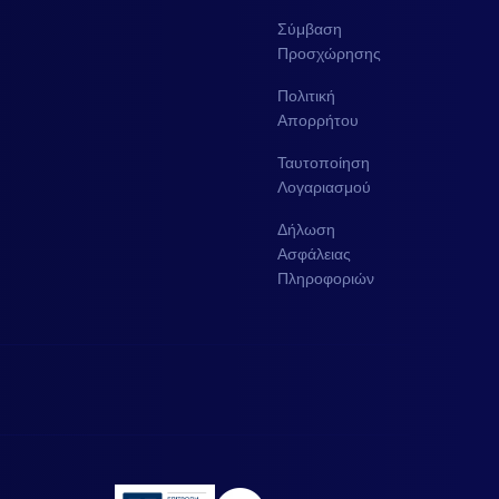
Σύμβαση
Προσχώρησης
Πολιτική
Απορρήτου
Ταυτοποίηση
Λογαριασμού
Δήλωση
Ασφάλειας
Πληροφοριών