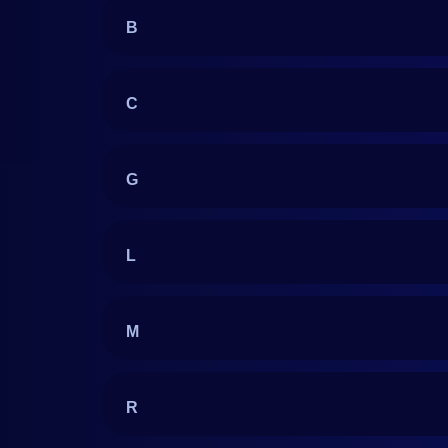
B
C
G
L
M
R