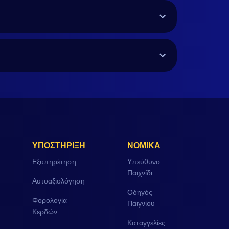
ΥΠΟΣΤΉΡΙΞΗ
ΝΟΜΙΚΑ
Εξυπηρέτηση
Υπεύθυνο
Παιχνίδι
Αυτοαξιολόγηση
Οδηγός
Φορολογία
Παιγνίου
Κερδών
Καταγγελίες