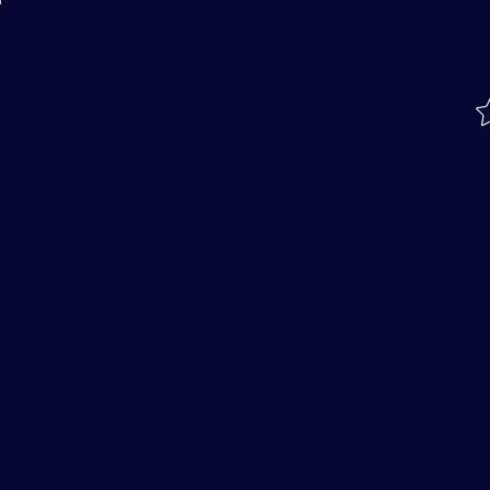
Παιζεις Εδω
Δοκιμή Του Demo