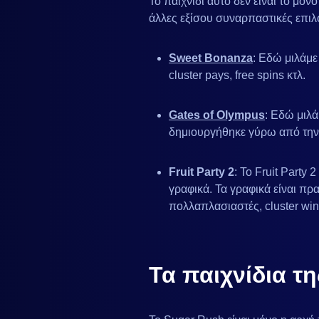
Το παιχνίδι αυτό δεν είναι το μό
άλλες εξίσου συναρπαστικές επι
Sweet Bonanza
: Εδώ μιλάμε
cluster pays, free spins κτλ.
Gates of Olympus
: Εδώ μιλά
δημιουργήθηκε γύρω από την
Fruit Party 2
: Το Fruit Party
γραφικά. Τα γραφικά είναι π
πολλαπλασιαστές, cluster wi
Τα παιχνίδια τ