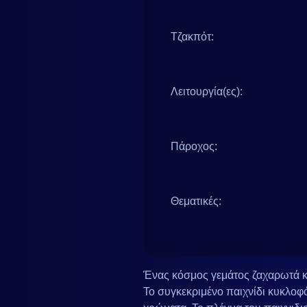
Τζακπότ:
Λειτουργία(ες):
Πάροχος:
Θεματικές:
Ένας κόσμος γεμάτος ζαχαρωτά κα
Το συγκεκριμένο παιχνίδι κυκλοφό