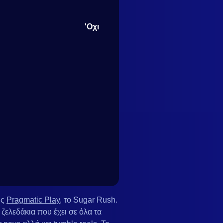
'Οχι
ης
Pragmatic Play
, το Sugar Rush.
ζελεδάκια που έχει σε όλα τα