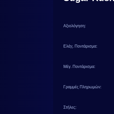
Αξιολόγηση:
Ελάχ. Ποντάρισμα:
Μέγ. Ποντάρισμα:
Γραμμές Πληρωμών:
Στήλες: