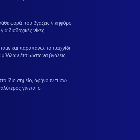
 κάθε φορά που βγάζεις νικηφόρο
για διαδοχικές νίκες.
αμε και παραπάνω, το παιχνίδι
συμβόλων έτσι ώστε να βγάλεις
στο ίδιο σημείο, αφήνουν πίσω
αλύτερος γίνεται ο