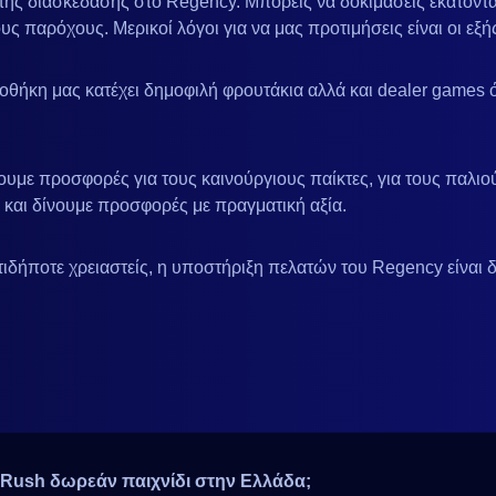
 της διασκέδασης στο Regency. Μπορείς να δοκιμάσεις εκατοντά
ς παρόχους. Μερικοί λόγοι για να μας προτιμήσεις είναι οι εξή
ιοθήκη μας κατέχει δημοφιλή φρουτάκια αλλά και dealer games ό
υμε προσφορές για τους καινούργιους παίκτες, για τους παλιο
ι και δίνουμε προσφορές με πραγματική αξία.
οτιδήποτε
χρειαστείς
, η υποστήριξη πελατών του Regency είναι δ
r Rush δωρεάν παιχνίδι στην Ελλάδα;