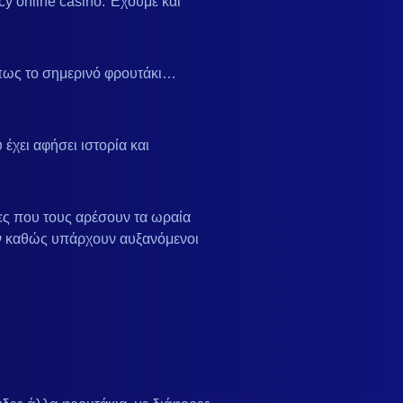
cy online casino. Έχουμε και
 όπως το σημερινό φρουτάκι…
έχει αφήσει ιστορία και
κτες που τους αρέσουν τα ωραία
ουν καθώς υπάρχουν αυξανόμενοι