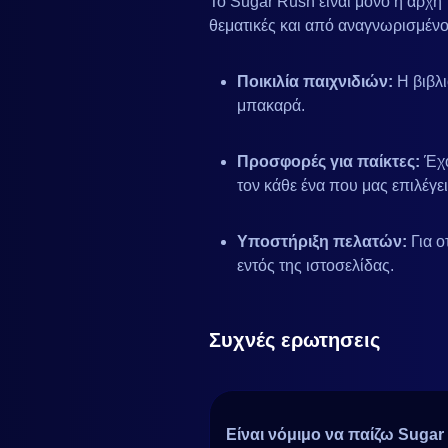
Το Sugar Rush είναι μόνο η αρχή
θεματικές και από αναγνωρισμένου
Ποικιλία παιχνιδιών:
Η βιβλ
μπακαρά.
Προσφορές για παίκτες:
Έχο
τον κάθε ένα που μας επιλέγε
Υποστήριξη πελατών:
Για 
εντός της ιστοσελίδας.
Συχνές ερωτησεις
Είναι νόμιμο να παίζω Suga