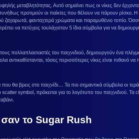
 υψηλής μεταβλητότητας. Αυτό σημαίνει πως οι νίκες δεν έρχοντα
υ συνήθως προτιμούν οι παίκτες που θέλουν να πάρουν ρίσκο. Η θ
ύ ζαχαρωτά, φανταχτερά χρώματα και παραμυθένιο τοπίο. Όσον
ρέπει να πετύχεις τουλάχιστον 5 ίδια σύμβολα για να δημιουργ
 τους πολλαπλασιαστές του παιχνιδιού, δημιουργούν ένα πλέγμα
ολα αντικαθίστανται, τόσες περισσότερες νίκες είναι πιθανό να 
 που θα βρεις στο παιχνίδι… Τα πιο σημαντικά σύμβολα οι τερ
ο scatter symbol, πρόκειται για το λογότυπο του παιχνιδιού. Τα
ταβάνι.
 σαν το Sugar Rush