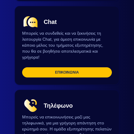
Chat
Μπορείς να συνδεθείς και να ξεκινήσεις τη
λειτουργία Chat, για άμεση επικοινωνία με
κάποιο μέλος του τμήματος εξυπηρέτησης,
που θα σε βοηθήσει αποτελεσματικά και
γρήγορα!
ΕΠΙΚΟΙΝΩΝΙΑ
Τηλέφωνο
Μπορείς να επικοινωνήσεις μαζί μας
τηλεφωνικά, για μια γρήγορη απάντηση στο
ερώτημά σου. Η ομάδα εξυπηρέτησης πελατών