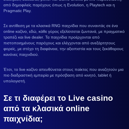
από δημοφιλείς παρόχους όπως η Evolution, η Playtech και η
Pragmatic Play.
Σε αντίθεση με τα κλασικά RNG παιχνίδια που συναντάς σε ένα
online καζίνο, εδώ, κάθε γύρος εξελίσσεται ζωντανά, με πραγματικό
τραπέζι και live dealer. Τα παιχνίδια προέρχονται από
πιστοποιημένους παρόχους και ελέγχονται από ανεξάρτητους
φορείς, με στόχο τη διαφάνεια, την αξιοπιστία και τους ξεκάθαρους
κανόνες παιχνιδιού.
Έτσι, το live καζίνο απευθύνεται στους παίκτες που αναζητούν μια
πιο διαδραστική εμπειρία με πρόσβαση από κινητό, tablet ή
υπολογιστή.
Σε τι διαφέρει το Live casino
από τα κλασικά online
παιχνίδια;