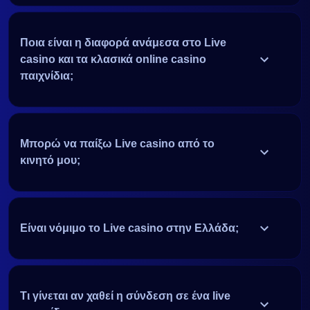
Ποια είναι η διαφορά ανάμεσα στο Live
casino και τα κλασικά online casino
παιχνίδια;
Μπορώ να παίξω Live casino από το
κινητό μου;
Είναι νόμιμο το Live casino στην Ελλάδα;
Τι γίνεται αν χαθεί η σύνδεση σε ένα live