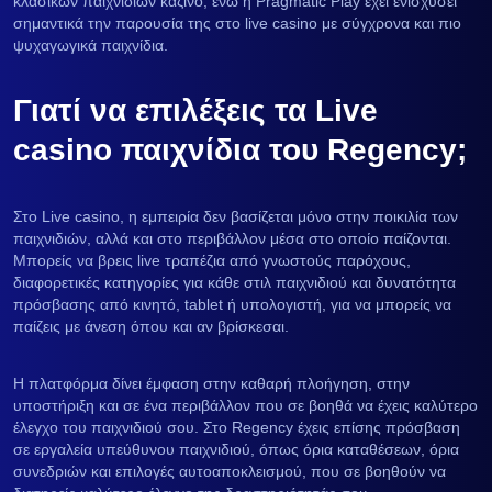
κλασικών παιχνιδιών καζίνο, ενώ η Pragmatic Play έχει ενισχύσει
σημαντικά την παρουσία της στο live casino με σύγχρονα και πιο
ψυχαγωγικά παιχνίδια.
Γιατί να επιλέξεις τα Live
casino παιχνίδια του Regency;
Στο Live casino, η εμπειρία δεν βασίζεται μόνο στην ποικιλία των
παιχνιδιών, αλλά και στο περιβάλλον μέσα στο οποίο παίζονται.
Μπορείς να βρεις live τραπέζια από γνωστούς παρόχους,
διαφορετικές κατηγορίες για κάθε στιλ παιχνιδιού και δυνατότητα
πρόσβασης από κινητό, tablet ή υπολογιστή, για να μπορείς να
παίζεις με άνεση όπου και αν βρίσκεσαι.
Η πλατφόρμα δίνει έμφαση στην καθαρή πλοήγηση, στην
υποστήριξη και σε ένα περιβάλλον που σε βοηθά να έχεις καλύτερο
έλεγχο τoυ παιχνιδιού σου. Στο Regency έχεις επίσης πρόσβαση
σε εργαλεία υπεύθυνου παιχνιδιού, όπως όρια καταθέσεων, όρια
συνεδριών και επιλογές αυτοαποκλεισμού, που σε βοηθούν να