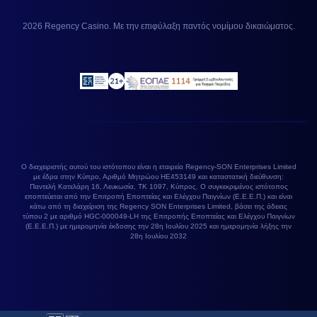
2026 Regency Casino. Με την επιφύλαξη παντός νομίμου δικαιώματος.
Ο διαχειριστής αυτού του ιστότοπου είναι η εταιρεία Regency-SON Enterprises Limited
με έδρα στην Κύπρο, Αριθμό Μητρώου HE453149 και καταστατική διεύθυνση:
Παντελή Κατελάρη 16, Λευκωσία, ΤΚ 1097, Κύπρος. Ο συγκεκριμένος ιστότοπος
εποπτεύεται από την Επιτροπή Εποπτείας και Ελέγχου Παιγνίων (Ε.Ε.Ε.Π.) και είναι
κάτω από τη διαχείριση της Regency SON Enterprises Limited, βάσει της άδειας
τύπου 2 με αριθμό HGC-000049-LH της Επιτροπής Εποπτείας και Ελέγχου Παιγνίων
(Ε.Ε.Ε.Π.) με ημερομηνία έκδοσης την 28η Ιουλίου 2025 και ημερομηνία λήξης την
28η Ιουλίου 2032