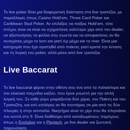
Το live poker δίνει μια διαφορετική διάσταση στα live τραπέζια, με
παραλλαγές όπως Casino Hold’em, Three Card Poker και
Caribbean Stud Poker. Αν επιλέξεις να παίξεις Hold’em, τότε
στόχος είναι να είναι να σχηματίσεις καλύτερο χέρι από τον dealer,
να αξιοποιήσεις τα φύλλα σου σωστά και να αποφασίσεις αν θα
συνεχίσεις μέχρι το turn και γιατί όχι μέχρι και το river. Είναι μια
κατηγορία που έχει αγαπηθεί από παίκτες γιατί κρατά την ένταση
και τη λογική του poker, αλλά μέσα από live τραπέζια.
Live Baccarat
Το live baccarat φέρνει στην οθόνη σου ένα από τα παλαιότερα και
πιο κλασικά παιχνίδια καζίνο, που έγινε γνωστό για την απλή
λογική του. Σε κάθε γύρο μοιράζονται δύο χέρια, του Παίκτη και του
Τραπεζίτη, και εσύ επιλέγεις αν θα ποντάρεις σε μία από τις δύο
πλευρές ή στην ισοπαλία. Νικητήριο είναι το χέρι που θα πλησιάσει
πιο κοντά στο 9. Είναι διαθέσιμο από καταξιωμένους παρόχους
όπως η
Evolution
και η
Playtech
, με live dealer και ζωντανή
παρουσίαση.