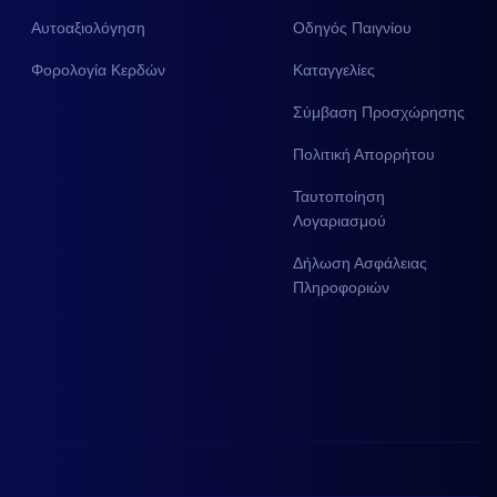
Αυτοαξιολόγηση
Οδηγός Παιγνίου
Φορολογία Κερδών
Καταγγελίες
Σύμβαση Προσχώρησης
Πολιτική Απορρήτου
Ταυτοποίηση
Λογαριασμού
Δήλωση Ασφάλειας
Πληροφοριών