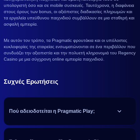
υπολογιστή όσο και σε mobile συσκευές. Ταυτόχρονα, η διαφάνεια
στους όρους των bonus, οι αξιόπιστες διαδικασίες πληρωμών και
τα εργαλεία υπεύθυνου παιχνιδιού συμβάλλουν σε μια σταθερή και
ασφαλή εμπειρία.
Με αυτόν τον τρόπο, τα Pragmatic φρουτάκια και οι υπόλοιπες
κυκλοφορίες της εταιρείας ενσωματώνονται σε ένα περιβάλλον που
συνδυάζει την αξιοπιστία και την πολυετή κληρονομιά του Regency
Casino με μια σύγχρονη online εμπειρία παιχνιδιού.
Συχνές Ερωτήσεις
Πού αδειοδοτείται η Pragmatic Play;