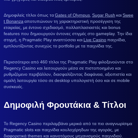
Δημοφιλείς τίτλοι όπως τα
Gates of Olympus
,
Sugar Rush
και
Swee
t Bonanza
αποτυπώνουν τη χαρακτηριστική προσέγγιση της
εταιρείας, με έντονο σχεδιασμό, πολλαπλασιαστές και bonus
features που δημιουργούν έντονες στιγμές στο gameplay. Την ίδια
στιγμή, η Pragmatic Play αναπτύσσει και
Live Casino
παιχνίδια,
εμπλουτίζοντας συνεχώς το portfolio με τα παιχνίδια της.
Περισσότεροι από 460 τίτλοι της Pragmatic Play φιλοξενούνται στο
Regency Casino και λειτουργούν μέσα σε πιστοποιημένο και
ρυθμιζόμενο περιβάλλον, διασφαλίζοντας διαφάνεια, αξιοπιστία και
ομαλή λειτουργία τόσο σε desktop υπολογιστή όσο και σε mobile
συσκευές.
Δημοφιλή Φρουτάκια & Τίτλοι
Το Regency Casino περιλαμβάνει μερικά από τα πιο αναγνωρίσιμα
Pragmatic slots και παιχνίδια κουλοχέρηδων της αγοράς, με
διαφορετικά themes και καινοτόμους μηχανισμούς παιχνιδιού.