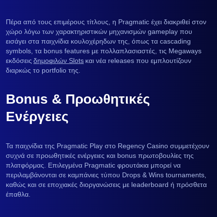
Πέρα από τους επιμέρους τίτλους, η Pragmatic έχει διακριθεί στον
χώρο λόγω των χαρακτηριστικών μηχανισμών gameplay που
εισάγει στα παιχνίδια κουλοχέρηδων της, όπως τα cascading
symbols, τα bonus features με πολλαπλασιαστές, τις Megaways
εκδόσεις
δημοφιλών Slots
και νέα releases που εμπλουτίζουν
διαρκώς το portfolio της.
Bonus & Προωθητικές
Ενέργειες
Τα παιχνίδια της Pragmatic Play στο Regency Casino συμμετέχουν
συχνά σε προωθητικές ενέργειες και bonus πρωτοβουλίες της
πλατφόρμας. Επιλεγμένα Pragmatic φρουτάκια μπορεί να
περιλαμβάνονται σε καμπάνιες τύπου Drops & Wins tournaments,
καθώς και σε εποχιακές διοργανώσεις με leaderboard ή πρόσθετα
έπαθλα.