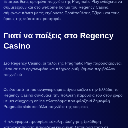
Επιπρόσθετα, ορισμένα παιχνίδια της Pragmatic Play ενδέχεται να
συμμετέχουν και στο welcome bonus του Regency Casino,
σύμφωνα πάντα με τις ισχύουσες Προϋποθέσεις Τζίρου και τους
όρους της εκάστοτε προσφοράς.
Γιατί να παίξεις στο Regency
Casino
Στο Regency Casino, οι τίτλοι της Pragmatic Play παρουσιάζονται
μέσα σε ένα οργανωμένο και πλήρως ρυθμιζόμενο περιβάλλον
παιχνιδιού.
Ως ένα από τα πιο αναγνωρίσιμα επίγεια καζίνο στην Ελλάδα, το
Regency Casino συνδυάζει την πολυετή παρουσία του στον χώρο
με μια σύγχρονη online πλατφόρμα που φιλοξενεί δημοφιλή
Pragmatic slots και άλλα παιχνίδια της εταιρείας.
Η πλατφόρμα προσφέρει εύκολη πλοήγηση, ξεκάθαρη
κατηγοριοποίηση παιχνιδιών και ομαλή λειτουργία τόσο σε