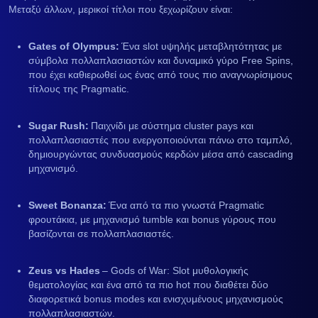
Μεταξύ άλλων, μερικοί τίτλοι που ξεχωρίζουν είναι:
Gates of Olympus:
Ένα slot υψηλής μεταβλητότητας με
σύμβολα πολλαπλασιαστών και δυναμικό γύρο Free Spins,
που έχει καθιερωθεί ως ένας από τους πιο αναγνωρίσιμους
τίτλους της Pragmatic.
Sugar Rush:
Παιχνίδι με σύστημα cluster pays και
πολλαπλασιαστές που ενεργοποιούνται πάνω στο ταμπλό,
δημιουργώντας συνδυασμούς κερδών μέσα από cascading
μηχανισμό.
Sweet Bonanza:
Ένα από τα πιο γνωστά Pragmatic
φρουτάκια, με μηχανισμό tumble και bonus γύρους που
βασίζονται σε πολλαπλασιαστές.
Zeus vs Hades
– Gods of War: Slot μυθολογικής
θεματολογίας και ένα από τα πιο hot που διαθέτει δύο
διαφορετικά bonus modes και ενισχυμένους μηχανισμούς
πολλαπλασιαστών.