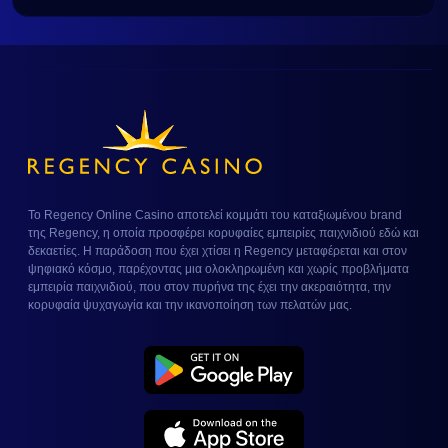
To Regency Online Casino αποτελεί κομμάτι του καταξιωμένου brand
της Regency, η οποία προσφέρει κορυφαίες εμπειρίες παιχνιδιού εδώ και
δεκαετίες. Η παράδοση που έχει χτίσει η Regency μεταφέρεται και στον
ψηφιακό κόσμο, παρέχοντας μια ολοκληρωμένη και χωρίς προβλήματα
εμπειρία παιχνιδιού, που στον πυρήνα της έχει την ακεραιότητα, την
κορυφαία ψυχαγωγία και την ικανοποίηση των πελατών μας.