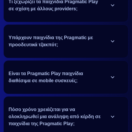
Τι ξεχωρίζει τα παιχνίδια Pragmatic Play
σε σχέση με άλλους providers;
Υπάρχουν παιχνίδια της Pragmatic με
προοδευτικά τζακπότ;
Είναι τα Pragmatic Play παιχνίδια
διαθέσιμα σε mobile συσκευές;
Πόσο χρόνο χρειάζεται για να
ολοκληρωθεί μια ανάληψη από κέρδη σε
παιχνίδια της Pragmatic Play;