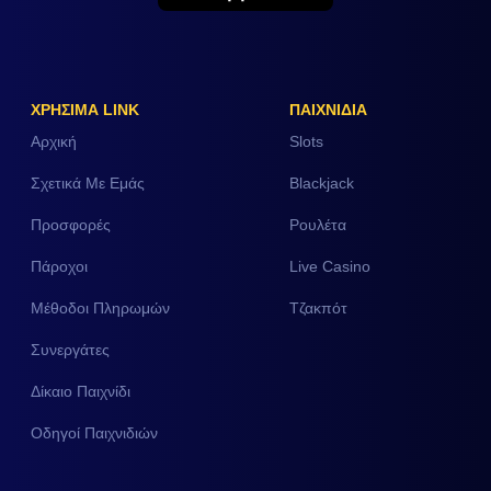
ΧΡΗΣΙΜΑ LINK
ΠΑΙΧΝΊΔΙΑ
Αρχική
Slots
Σχετικά Με Εμάς
Blackjack
Προσφορές
Ρουλέτα
Πάροχοι
Live Casino
Μέθοδοι Πληρωμών
Τζακπότ
Συνεργάτες
Δίκαιο Παιχνίδι
Οδηγοί Παιχνιδιών