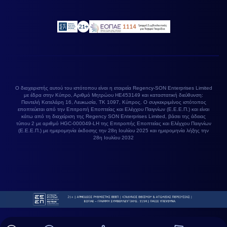
Ο διαχειριστής αυτού του ιστότοπου είναι η εταιρεία Regency-SON Enterprises Limited
με έδρα στην Κύπρο, Αριθμό Μητρώου HE453149 και καταστατική διεύθυνση:
Παντελή Κατελάρη 16, Λευκωσία, ΤΚ 1097, Κύπρος. Ο συγκεκριμένος ιστότοπος
εποπτεύεται από την Επιτροπή Εποπτείας και Ελέγχου Παιγνίων (Ε.Ε.Ε.Π.) και είναι
κάτω από τη διαχείριση της Regency SON Enterprises Limited, βάσει της άδειας
τύπου 2 με αριθμό HGC-000049-LH της Επιτροπής Εποπτείας και Ελέγχου Παιγνίων
(Ε.Ε.Ε.Π.) με ημερομηνία έκδοσης την 28η Ιουλίου 2025 και ημερομηνία λήξης την
28η Ιουλίου 2032