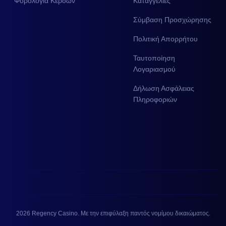
Φορολογία Κερδών
Καταγγελίες
Σύμβαση Προσχώρησης
Πολιτική Απορρήτου
Ταυτοποίηση
Λογαριασμού
Δήλωση Ασφάλειας
Πληροφοριών
2026 Regency Casino. Με την επιφύλαξη παντός νομίμου δικαιώματος.