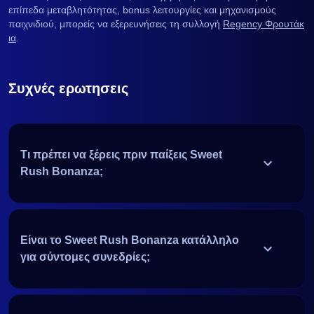
επίπεδα μεταβλητότητας, bonus λειτουργίες και μηχανισμούς
παιχνιδιού, μπορείς να εξερευνήσεις τη συλλογή
Regency Φρουτάκ
ια
.
Συχνές ερωτησεις
Τι πρέπει να ξέρεις πριν παίξεις Sweet
Rush Bonanza;
Είναι το Sweet Rush Bonanza κατάλληλο
για σύντομες συνεδρίες;