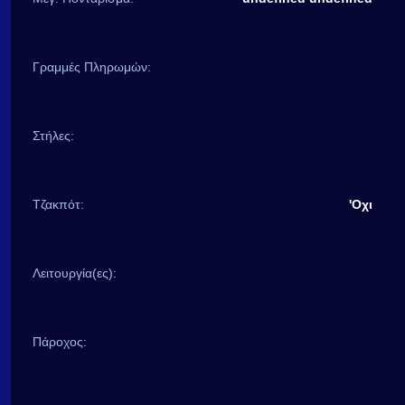
Παιζεις Εδω
Γραμμές Πληρωμών:
Δοκιμή Του Demo
Στήλες:
Τζακπότ:
'Οχι
Λειτουργία(ες):
Πάροχος: