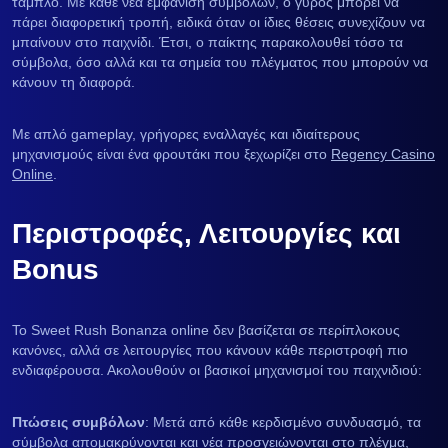
ταμπλό. Με κάθε νέα εμφάνιση συμβόλων, ο γύρος μπορεί να
πάρει διαφορετική τροπή, ειδικά όταν οι ίδιες θέσεις συνεχίζουν να
μπαίνουν στο παιχνίδι. Έτσι, ο παίκτης παρακολουθεί τόσο τα
σύμβολα, όσο αλλά και τα σημεία του πλέγματος που μπορούν να
κάνουν τη διαφορά.
Με απλό gameplay, γρήγορες εναλλαγές και ιδιαίτερους
μηχανισμούς είναι ένα φρουτάκι που ξεχωρίζει στο
Regency Casino
Online
.
Περιστροφές, Λειτουργίες και
Bonus
Το Sweet Rush Bonanza online δεν βασίζεται σε περίπλοκους
κανόνες, αλλά σε λειτουργίες που κάνουν κάθε περιστροφή πιο
ενδιαφέρουσα. Ακολουθούν οι βασικοί μηχανισμοί του παιχνιδιού:
Πτώσεις συμβόλων
: Μετά από κάθε κερδισμένο συνδυασμό, τα
σύμβολα απομακρύνονται και νέα προσγειώνονται στο πλέγμα,