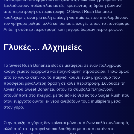
ξεκλειδώσουν πολλαπλασιαστές, κρατώντας τη δράση ζωντανή
από περιστροφή σε περιστροφή. Ο Sweet Rush Bonanza
κουλοχέρης είναι μία καλή επιλογή για παίκτες που απολαμβάνουν
τον γρήγορο ρυθμό, αλλά και bonus επιλογές όπως το ποντάρισμα
Ante, η σούπερ περιστροφή και η αγορά δωρεάν περιστροφών.
Γλυκές… Αλχημείες
Το Sweet Rush Bonanza slot σε μεταφέρει σε έναν πολύχρωμο
κόσμο γεμάτο ζαχαρωτά και παιχνιδιάρικη ατμόσφαιρα. Πίσω όμως
από το γλυκό σκηνικό, το παιχνίδι κρύβει έναν μηχανισμό που
προσφέρει μεγαλύτερη δράση σε κάθε περιστροφή. Συνδυάζει τη
λογική του Sweet Bonanza, όπου τα σύμβολα πληρώνουν
οπουδήποτε στο πλέγμα, με τις ειδικές θέσεις του Sugar Rush που
όταν ενεργοποιούνται εκ νέου ανεβάζουν τους multipliers μέσα
στον γύρο.
Στην πράξη, ο γύρος δεν κρίνεται μόνο από έναν καλό συνδυασμό,
αλλά από το τι μπορεί να ακολουθήσει μετά από αυτόν στο