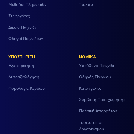
Μέθοδοι Πληρωμών
Τζακπότ
Συνεργάτες
Δίκαιο Παιχνίδι
Οδηγοί Παιχνιδιών
ΥΠΟΣΤΉΡΙΞΗ
ΝΟΜΙΚΑ
Εξυπηρέτηση
Υπεύθυνο Παιχνίδι
Αυτοαξιολόγηση
Οδηγός Παιγνίου
Φορολογία Κερδών
Καταγγελίες
Σύμβαση Προσχώρησης
Πολιτική Απορρήτου
Ταυτοποίηση
Λογαριασμού