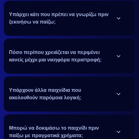
Υπάρχει κάτι που πρέπει να γνωρίζω πριν
ξεκινήσω να παίζω;
Πόσο περίπου χρειάζεται να περιμένει
κανείς μέχρι μια νικηφόρα περιστροφή;
Υπάρχουν άλλα παιχνίδια που
ακολουθούν παρόμοια λογική;
Μπορώ να δοκιμάσω το παιχνίδι πριν
παίξω με πραγματικά χρήματα;