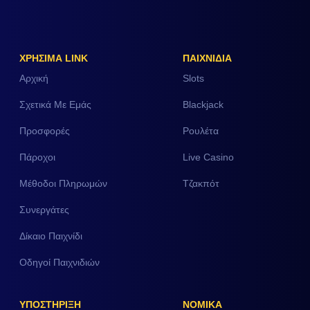
ΧΡΗΣΙΜΑ LINK
ΠΑΙΧΝΊΔΙΑ
Αρχική
Slots
Σχετικά Με Εμάς
Blackjack
Προσφορές
Ρουλέτα
Πάροχοι
Live Casino
Μέθοδοι Πληρωμών
Τζακπότ
Συνεργάτες
Δίκαιο Παιχνίδι
Οδηγοί Παιχνιδιών
ΥΠΟΣΤΉΡΙΞΗ
ΝΟΜΙΚΑ