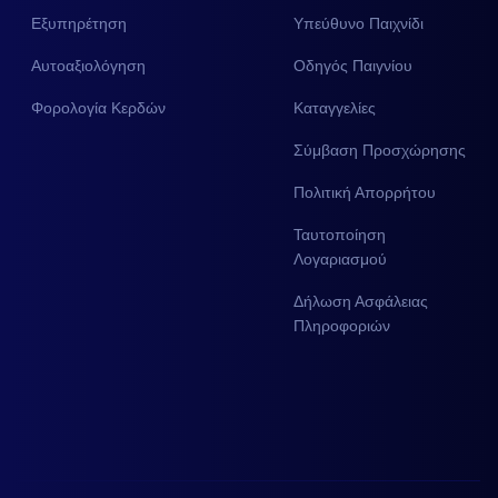
Εξυπηρέτηση
Υπεύθυνο Παιχνίδι
Αυτοαξιολόγηση
Οδηγός Παιγνίου
Φορολογία Κερδών
Καταγγελίες
Σύμβαση Προσχώρησης
Πολιτική Απορρήτου
Ταυτοποίηση
Λογαριασμού
Δήλωση Ασφάλειας
Πληροφοριών