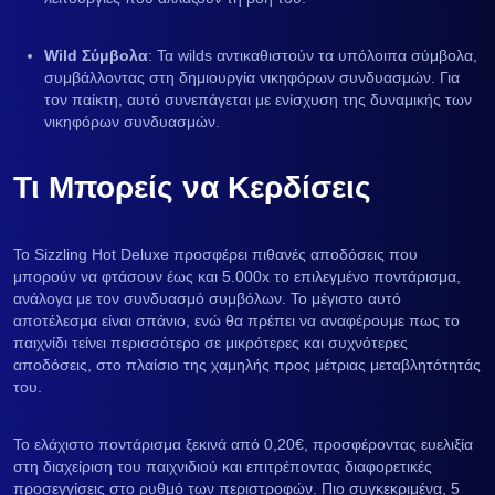
Wild Σύμβολα
: Τα wilds αντικαθιστούν τα υπόλοιπα σύμβολα,
συμβάλλοντας στη δημιουργία νικηφόρων συνδυασμών. Για
τον παίκτη, αυτό συνεπάγεται με ενίσχυση της δυναμικής των
νικηφόρων συνδυασμών.
Τι Μπορείς να Κερδίσεις
Το Sizzling Hot Deluxe προσφέρει πιθανές αποδόσεις που
μπορούν να φτάσουν έως και 5.000x το επιλεγμένο ποντάρισμα,
ανάλογα με τον συνδυασμό συμβόλων. Το μέγιστο αυτό
αποτέλεσμα είναι σπάνιο, ενώ θα πρέπει να αναφέρουμε πως το
παιχνίδι τείνει περισσότερο σε μικρότερες και συχνότερες
αποδόσεις, στο πλαίσιο της χαμηλής προς μέτριας μεταβλητότητάς
του.
Το ελάχιστο ποντάρισμα ξεκινά από 0,20€, προσφέροντας ευελιξία
στη διαχείριση του παιχνιδιού και επιτρέποντας διαφορετικές
προσεγγίσεις στο ρυθμό των περιστροφών. Πιο συγκεκριμένα, 5