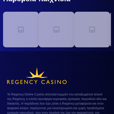
To Regency Online Casino αποτελεί κομμάτι του καταξιωμένου brand
της Regency, η οποία προσφέρει κορυφαίες εμπειρίες παιχνιδιού εδώ και
δεκαετίες. Η παράδοση που έχει χτίσει η Regency μεταφέρεται και στον
ψηφιακό κόσμο, παρέχοντας μια ολοκληρωμένη και χωρίς προβλήματα
εμπειρία παιχνιδιού, που στον πυρήνα της έχει την ακεραιότητα, την