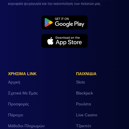
κορυφαία ψυχαγωγία και την ικανοποίηση των πελατών μας.
ΧΡΗΣΙΜΑ LINK
ΠΑΙΧΝΊΔΙΑ
Αρχική
Slots
Σχετικά Με Εμάς
Blackjack
Προσφορές
Ρουλέτα
Πάροχοι
Live Casino
Μέθοδοι Πληρωμών
Τζακπότ