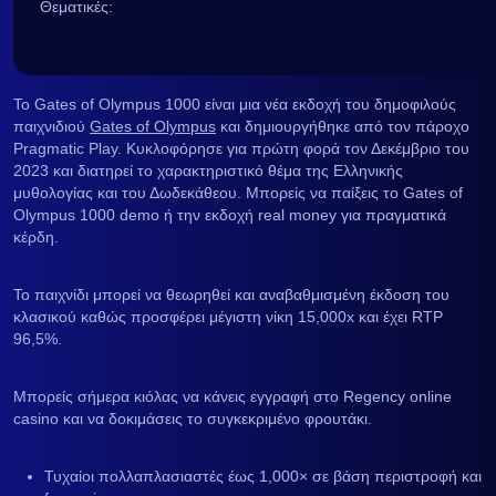
Θεματικές:
Το Gates of Olympus 1000 είναι μια νέα εκδοχή του δημοφιλούς
παιχνιδιού
Gates of Olympus
και δημιουργήθηκε από τον πάροχο
Pragmatic Play. Κυκλοφόρησε για πρώτη φορά τον Δεκέμβριο του
2023 και διατηρεί το χαρακτηριστικό θέμα της Ελληνικής
μυθολογίας και του Δωδεκάθεου. Μπορείς να παίξεις το Gates of
Olympus 1000 demo ή την εκδοχή real money για πραγματικά
κέρδη.
Το παιχνίδι μπορεί να θεωρηθεί και αναβαθμισμένη έκδοση του
κλασικού καθώς προσφέρει μέγιστη νίκη 15,000x και έχει RTP
96,5%.
Μπορείς σήμερα κιόλας να κάνεις εγγραφή στο Regency online
casino και να δοκιμάσεις το συγκεκριμένο φρουτάκι.
Τυχαίοι πολλαπλασιαστές έως 1,000× σε βάση περιστροφή και