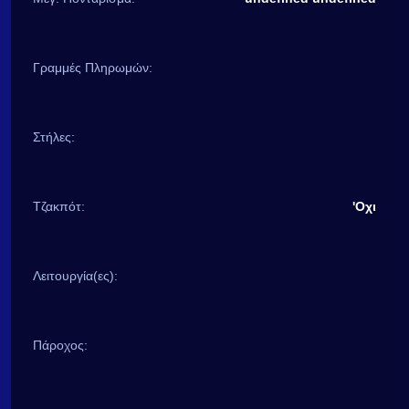
Παιζεις Εδω
Γραμμές Πληρωμών:
Δοκιμή Του Demo
Στήλες:
Τζακπότ:
'Οχι
Λειτουργία(ες):
Πάροχος: