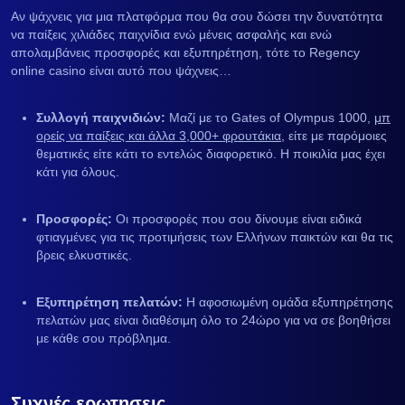
Αν ψάχνεις για μια πλατφόρμα που θα σου δώσει την δυνατότητα
να παίξεις χιλιάδες παιχνίδια ενώ μένεις ασφαλής και ενώ
απολαμβάνεις προσφορές και εξυπηρέτηση, τότε το Regency
online casino είναι αυτό που ψάχνεις…
Συλλογή παιχνιδιών:
Μαζί με το Gates of Olympus 1000,
μπ
ορείς να παίξεις και άλλα 3,000+ φρουτάκια
, είτε με παρόμοιες
θεματικές είτε κάτι το εντελώς διαφορετικό. Η ποικιλία μας έχει
κάτι για όλους.
Προσφορές:
Οι προσφορές που σου δίνουμε είναι ειδικά
φτιαγμένες για τις προτιμήσεις των Ελλήνων παικτών και θα τις
βρεις ελκυστικές.
Εξυπηρέτηση πελατών:
Η αφοσιωμένη ομάδα εξυπηρέτησης
πελατών μας είναι διαθέσιμη όλο το 24ώρο για να σε βοηθήσει
με κάθε σου πρόβλημα.
Συχνές ερωτησεις