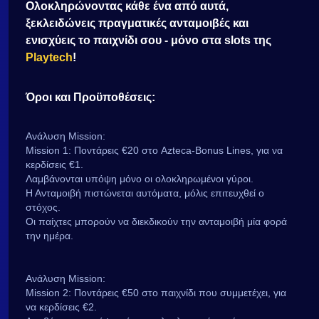
Ολοκληρώνοντας κάθε ένα από αυτά,
Ισχύουν Όροι & Προϋποθέσεις
ξεκλειδώνεις πραγματικές ανταμοιβές και
ενισχύεις το παιχνίδι σου - μόνο στα slots της
Playtech
!
Όροι και Προϋποθέσεις:
Ανάλυση Mission:
Mission 1: Ποντάρεις €20 στο Azteca-Bonus Lines, για να
κερδίσεις €1.
Λαμβάνονται υπόψη μόνο οι ολοκληρωμένοι γύροι.
ΠΡΟΣΦΟΡΆ ΚΑΛΩΣΟΡΊΣΜΑΤΟΣ
Η Ανταμοιβή πιστώνεται αυτόματα, μόλις επιτευχθεί ο
στόχος.
Οι παίχτες μπορούν να διεκδικούν την ανταμοιβή μία φορά
Το αληθινό καζίνο σου επιφυλάσσει μια μοναδική υποδοχή!
την ημέρα.
Ανάλυση Mission:
Περισσότερα
Mission 2: Ποντάρεις €50 στο παιχνίδι που συμμετέχει, για
να κερδίσεις €2.
Ισχύουν Όροι & Προϋποθέσεις