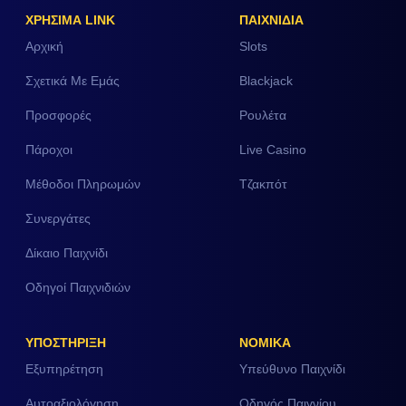
ΧΡΗΣΙΜΑ LINK
ΠΑΙΧΝΊΔΙΑ
Αρχική
Slots
Σχετικά Με Εμάς
Blackjack
Προσφορές
Ρουλέτα
Πάροχοι
Live Casino
Μέθοδοι Πληρωμών
Τζακπότ
Συνεργάτες
Δίκαιο Παιχνίδι
Οδηγοί Παιχνιδιών
ΥΠΟΣΤΉΡΙΞΗ
ΝΟΜΙΚΑ
Εξυπηρέτηση
Υπεύθυνο Παιχνίδι
Αυτοαξιολόγηση
Οδηγός Παιγνίου