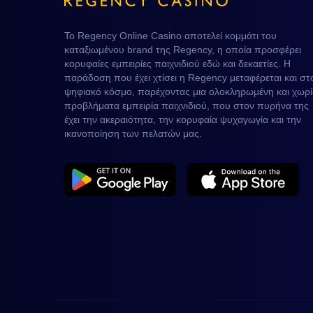
To Regency Online Casino αποτελεί κομμάτι του
καταξιωμένου brand της Regency, η οποία προσφέρει
κορυφαίες εμπειρίες παιχνιδιού εδώ και δεκαετίες. Η
παράδοση που έχει χτίσει η Regency μεταφέρεται και στ
ψηφιακό κόσμο, παρέχοντας μια ολοκληρωμένη και χωρί
προβλήματα εμπειρία παιχνιδιού, που στον πυρήνα της
έχει την ακεραιότητα, την κορυφαία ψυχαγωγία και την
ικανοποίηση των πελατών μας.