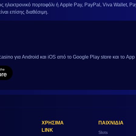
ς ηλεκτρονικό πορτοφόλι ή Apple Pay, PayPal, Viva Wallet, P
ναι επίσης διαθέσιμη.
sino για Android και iOS από το Google Play store και το App
ΧΡΗΣΙΜΑ
ΠΑΙΧΝΊΔΙΑ
LINK
Slots