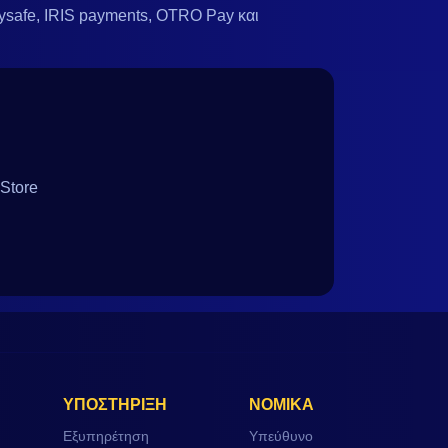
aysafe, IRIS payments, OTRO Pay και
 Store
ΥΠΟΣΤΉΡΙΞΗ
ΝΟΜΙΚΑ
Εξυπηρέτηση
Υπεύθυνο